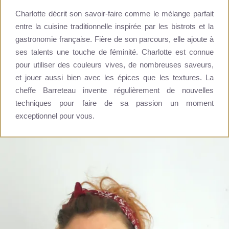
SERVICES
Charlotte décrit son savoir-faire comme le mélange parfait
TOURISME
entre la cuisine traditionnelle inspirée par les bistrots et la
gastronomie française. Fière de son parcours, elle ajoute à
PRESSE
ses talents une touche de féminité. Charlotte est connue
+33 5 49 05 58 68
pour utiliser des couleurs vives, de nombreuses saveurs,
OFFRES
et jouer aussi bien avec les épices que les textures. La
AGENDA
cheffe Barreteau invente régulièrement de nouvelles
CARTES CADEAUX
techniques pour faire de sa passion un moment
ACCÈS
exceptionnel pour vous.