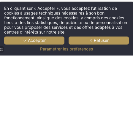
En cliquant sur « Accepter », vous acceptez l’utilisation de
cookies à usages techniques nécessaires à son bon
fonctionnement, ainsi que des cookies, y compris des cookies
tiers, à des fins statistiques, de publicité ou de personnalisation
pour vous proposer des services et des offres adaptés à vos
centres d’intérêts sur notre site.
✓ Accepter
✗ Refuser
Paramétrer les préférences
Hôtel
Hôtel
Saint
Saint
Hôtel
Martin |
Martin |
Hôtel
Hôtel
Saint
Restaurant
Restaurant
Saint
Saint
Martin |
Le Logis
Le Logis
Martin |
Martin |
Restaurant
|
|
Restaurant
Restaurant
Le Logis
Restaurant
Restaurant
Le Logis
Le Logis
| Chef
Marais
Marais
|
|
Charlotte
Poitevin
Poitevin
Restaurant
Restaurant