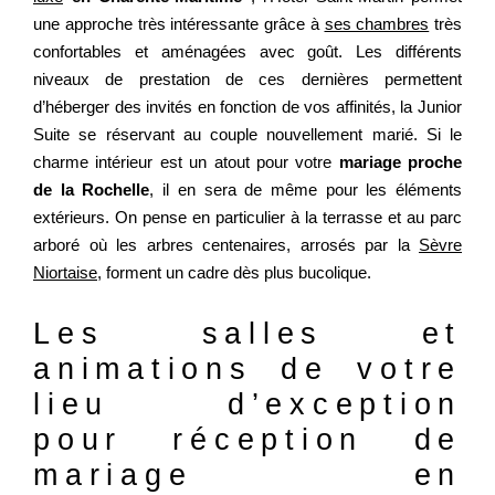
une approche très intéressante grâce à
ses chambres
très
confortables et aménagées avec goût. Les différents
niveaux de prestation de ces dernières permettent
d’héberger des invités en fonction de vos affinités, la Junior
Suite se réservant au couple nouvellement marié. Si le
charme intérieur est un atout pour votre
mariage proche
de la Rochelle
, il en sera de même pour les éléments
extérieurs. On pense en particulier à la terrasse et au parc
arboré où les arbres centenaires, arrosés par la
Sèvre
Niortaise
, forment un cadre dès plus bucolique.
ACCUEIL
Les salles et
CHAMBRES
animations de votre
SERVICES
lieu d’exception
TOURISME
pour réception de
PRESSE
mariage en
+33 5 49 05 58 68