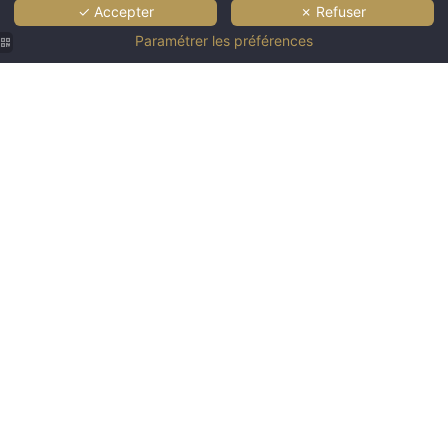
✓ Accepter
✗ Refuser
Paramétrer les préférences
Hôtel
Hôtel
Hôtel
Hôtel
Hôtel
Saint
Saint
Saint
Saint
Saint
Martin |
Martin |
Martin |
Martin |
Martin |
Hôtel
Hôtel
Hôtel
Hôtel
Suite
Saint
Saint
Saint
Saint
Duplex
Maixent
Maixent
Maixent
Maixent
l'école
l'école
l'école
l'école
Hôtel
Hôtel
Hôtel
Hôtel
Hôtel
Saint
Saint-
Saint
Saint-
Saint-
Martin |
Martin |
Martin |
Martin |
Martin |
Suite
Chambre
Suite
Chambre
Chambre