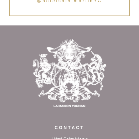
@hotelsaintmartinYC
Revenir en
haut de page
CONTACT