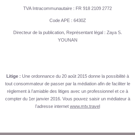
TVA Intracommunautaire : FR 918 2109 2772
ACCUEIL
Code APE : 6430Z
CHAMBRES
Directeur de la publication, Représentant légal : Zaya S.
SERVICES
YOUNAN
TOURISME
PRESSE
+33 5 49 05 58 68
OFFRES
Litige :
Une ordonnance du 20 août 2015 donne la possibilité à
AGENDA
tout consommateur de passer par la médiation afin de faciliter le
CARTES CADEAUX
règlement à l'amiable des litiges avec un professionnel et ce à
compter du 1er janvier 2016. Vous pouvez saisir un médiateur à
ACCÈS
l'adresse internet
www.mtv.travel