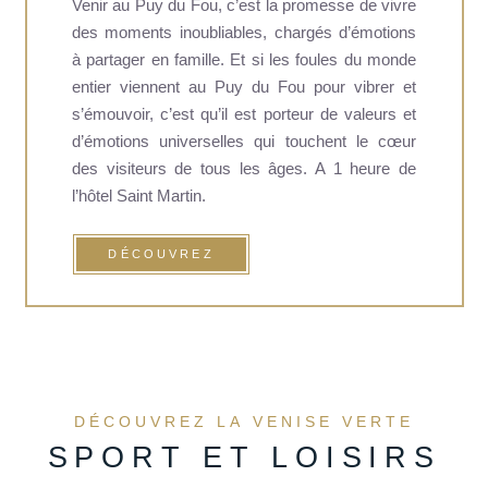
Venir au Puy du Fou, c’est la promesse de vivre
des moments inoubliables, chargés d’émotions
ACCUEIL
à partager en famille. Et si les foules du monde
CHAMBRES
entier viennent au Puy du Fou pour vibrer et
SERVICES
s’émouvoir, c’est qu’il est porteur de valeurs et
d’émotions universelles qui touchent le cœur
TOURISME
des visiteurs de tous les âges. A 1 heure de
PRESSE
l’hôtel Saint Martin.
+33 5 49 05 58 68
OFFRES
DÉCOUVREZ
AGENDA
CARTES CADEAUX
ACCÈS
DÉCOUVREZ LA VENISE VERTE
SPORT ET LOISIRS