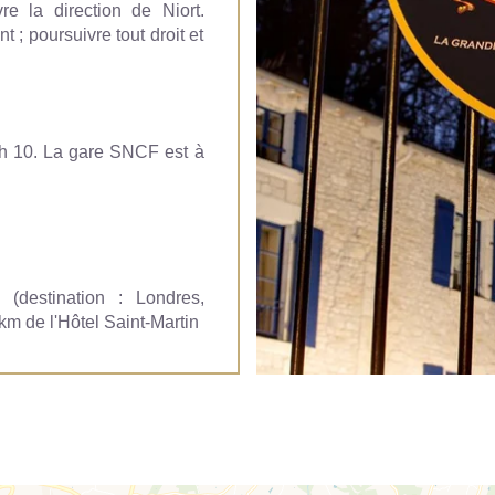
vre la direction de Niort.
 ; poursuivre tout droit et
h 10. La gare SNCF est à
ACCUEIL
CHAMBRES
d (destination : Londres,
SERVICES
km de l'Hôtel Saint-Martin
TOURISME
PRESSE
+33 5 49 05 58 68