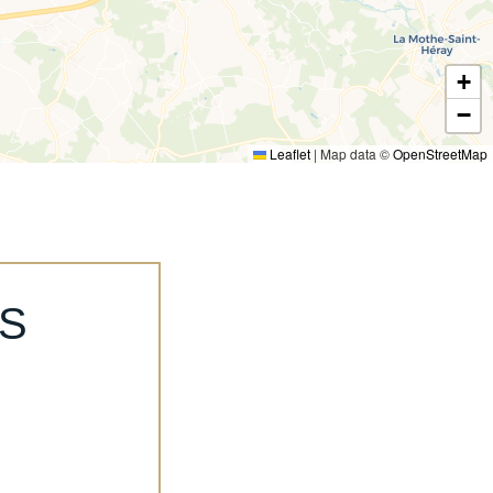
+
−
Leaflet
|
Map data ©
OpenStreetMap
S