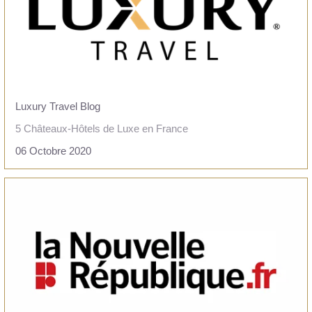
SERVICES
TOURISME
PRESSE
+33 5 49 05 58 68
OFFRES
AGENDA
Luxury Travel Blog
CARTES CADEAUX
5 Châteaux-Hôtels de Luxe en France
ACCÈS
06 Octobre 2020
LIRE L'ARTICLE