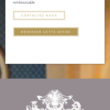
remboursable
CONTACTEZ-NOUS
RÉSERVER CETTE OFFRE
ACCUEIL
CHAMBRES
Revenir en
SERVICES
haut de page
TOURISME