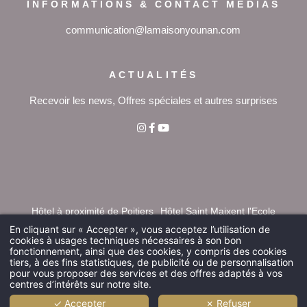
INFORMATIONS & CONTACT MÉDIAS
communication@lamaisonyounan.com
ACTUALITÉS
Recevoir les news, Offres spéciales et autres surprises
Hôtel à proximité de Poitiers
Hôtel Saint Maixent l'Ecole
Hôtel Marais Poitevin
Mariage Poitou Charentes
En cliquant sur « Accepter », vous acceptez l’utilisation de
Hôtel piscine près de Poitiers
Domaine mariage Poitiers
cookies à usages techniques nécessaires à son bon
fonctionnement, ainsi que des cookies, y compris des cookies
Salle de mariage Deux-Sèvres
Séjour détente près de Poitiers
tiers, à des fins statistiques, de publicité ou de personnalisation
Hôtel piscine proche du Futuroscope
Mariage proche de la Rochelle
pour vous proposer des services et des offres adaptés à vos
centres d’intérêts sur notre site.
Un établissement de
La Maison Younan
✓ Accepter
✗ Refuser