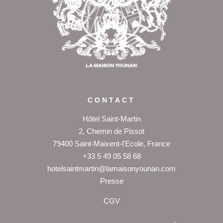
PRESSE
+33 5 49 05 58 68
OFFRES
AGENDA
CARTES CADEAUX
ACCÈS
CONTACT
Hôtel Saint-Martin
2, Chemin de Pissot
79400 Saint-Maixent-l'Ecole, France
+33 5 49 05 58 68
hotelsaintmartin@lamaisonyounan.com
P
resse
CGV